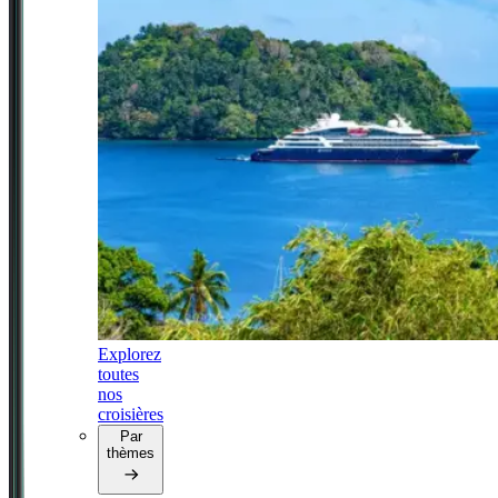
Explorez
toutes
nos
croisières
Par
thèmes