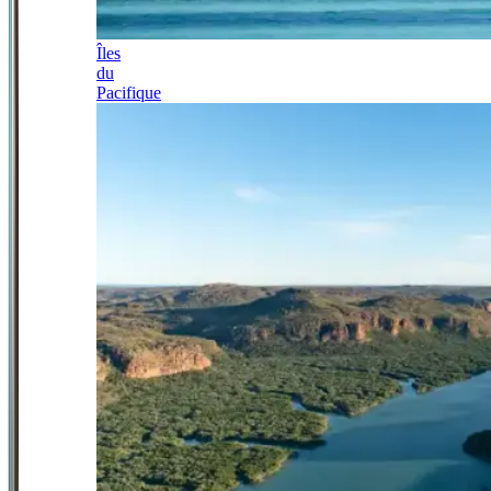
Îles
du
Pacifique