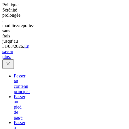
Politique
Sérénité
prolongée
:
modifiez/reportez
sans
frais
jusqu’au
31/08/2026.
En
savoir
plus.
Passer
au
contenu
principal
Passer
au
pied
de
page
Passer
à