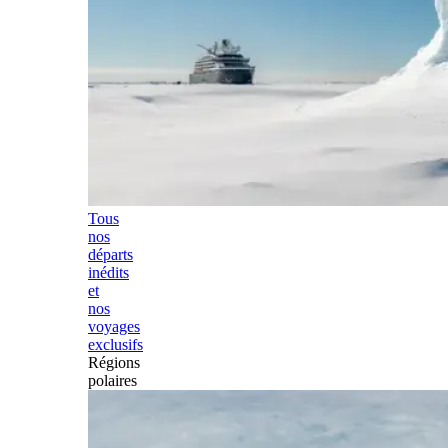
Tous
nos
départs
inédits
et
nos
voyages
exclusifs
Régions
polaires