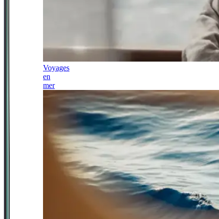
Voyages
en
mer