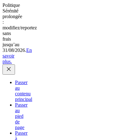
Politique
Sérénité
prolongée
:
modifiez/reportez
sans
frais
jusqu’au
31/08/2026.
En
savoir
plus.
Passer
au
contenu
principal
Passer
au
pied
de
page
Passer
à