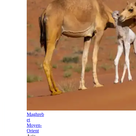
Maghreb
et
Moyen-
Orient