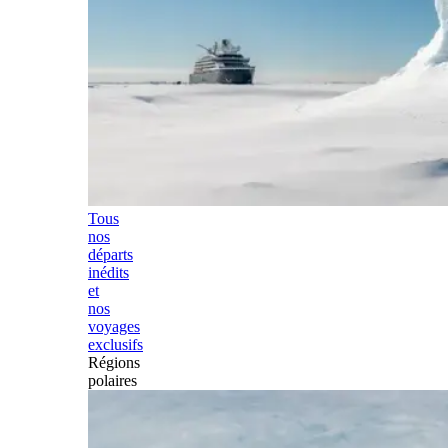
Tous
nos
départs
inédits
et
nos
voyages
exclusifs
Régions
polaires