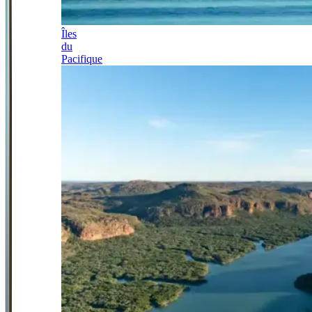
Îles
du
Pacifique