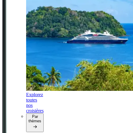
Explorez
toutes
nos
croisières
Par
thèmes