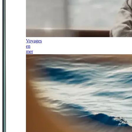
Voyages
en
mer