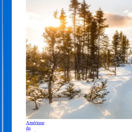
Amérique
du