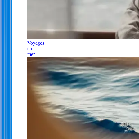
Voyages
en
mer