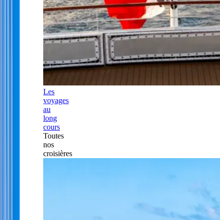
Les
voyages
au
long
cours
Toutes
nos
croisières