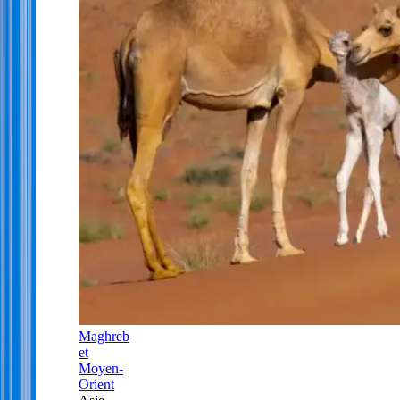
Maghreb
et
Moyen-
Orient