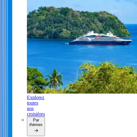
Explorez
toutes
nos
croisières
Par
thèmes