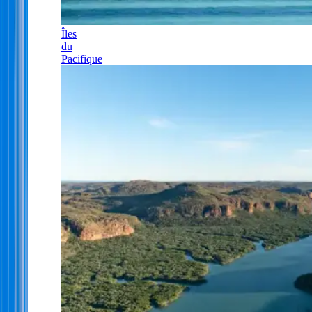
Îles
du
Pacifique