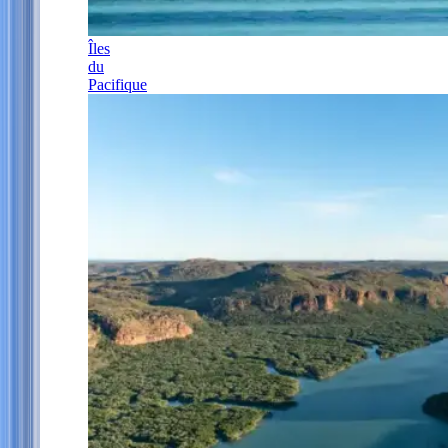
Îles
du
Pacifique