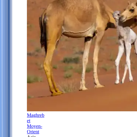
Maghreb
et
Moyen-
Orient