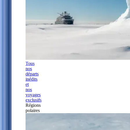
Tous
nos
départs
inédits
et
nos
voyages
exclusifs
Régions
polaires