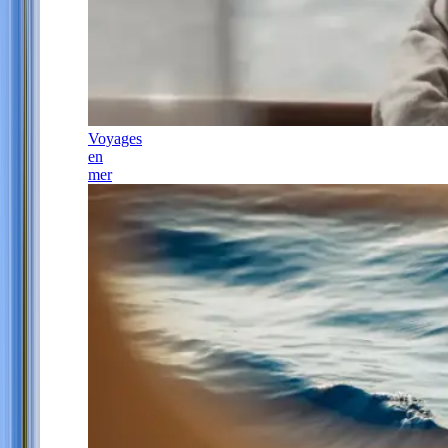
Voyages
en
mer