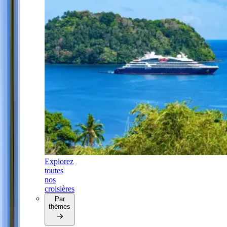
Explorez
toutes
nos
croisières
Par
thèmes