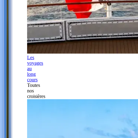
Les
voyages
au
long
cours
Toutes
nos
croisières