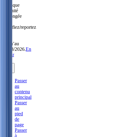
Politique
Sérénité
prolongée
:
modifiez/reportez
sans
frais
jusqu’au
31/08/2026.
En
savoir
plus.
Passer
au
contenu
principal
Passer
au
pied
de
page
Passer
à