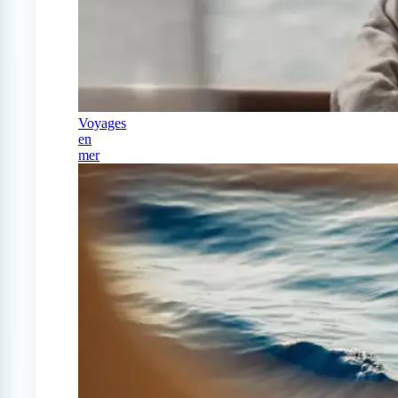
Voyages
en
mer