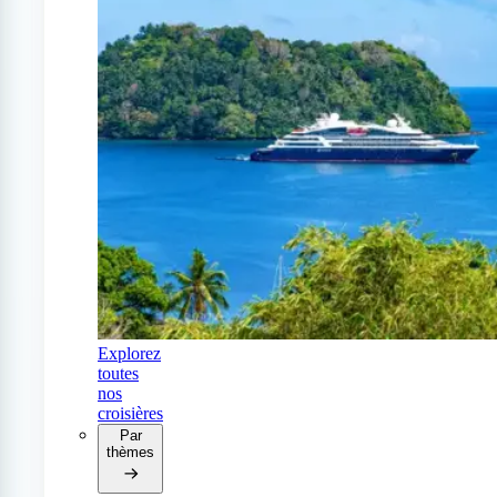
Explorez
toutes
nos
croisières
Par
thèmes