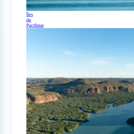
Îles
du
Pacifique