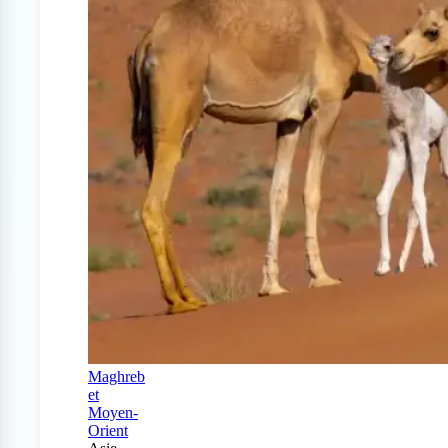
Maghreb
et
Moyen-
Orient