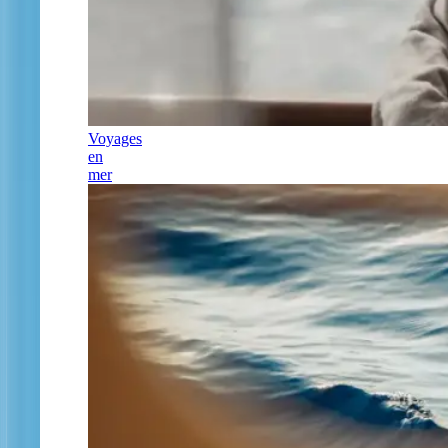
Voyages
en
mer