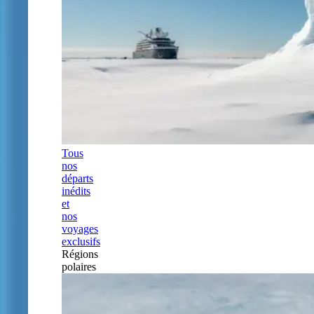
Tous
nos
départs
inédits
et
nos
voyages
exclusifs
Régions
polaires