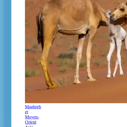
Maghreb
et
Moyen-
Orient