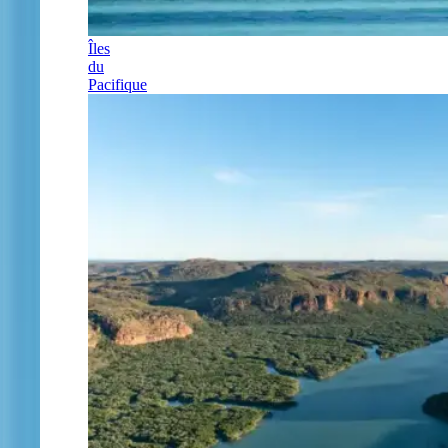
Îles
du
Pacifique