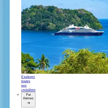
Explorez
toutes
nos
croisières
Par
thèmes