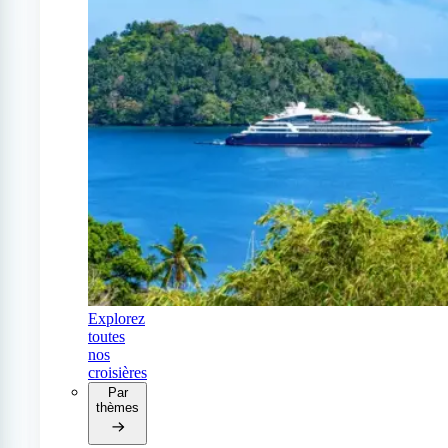
Explorez
toutes
nos
croisières
Par
thèmes