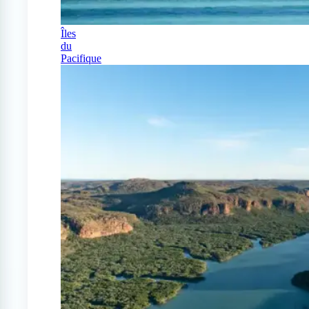
Îles
du
Pacifique