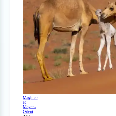
Maghreb
et
Moyen-
Orient