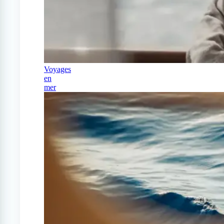
Voyages
en
mer