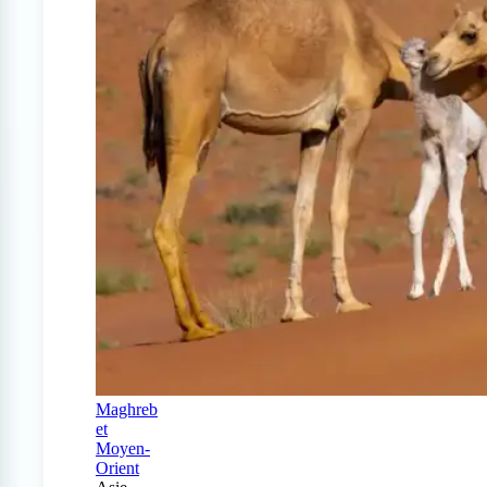
Maghreb
et
Moyen-
Orient