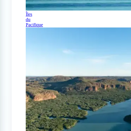
Îles
du
Pacifique