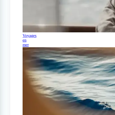
Voyages
en
mer