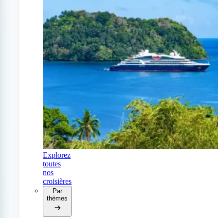
Explorez
toutes
nos
croisières
Par
thèmes