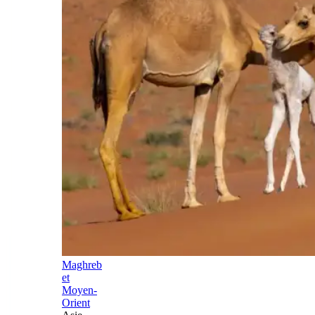
Maghreb
et
Moyen-
Orient