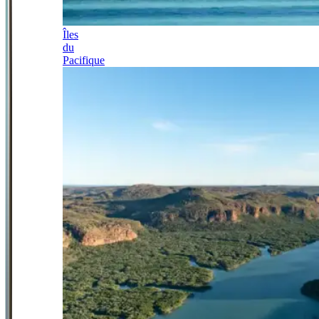
Îles
du
Pacifique