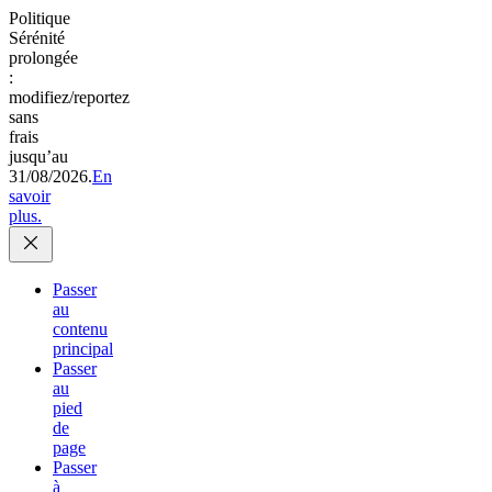
Politique
Sérénité
prolongée
:
modifiez/reportez
sans
frais
jusqu’au
31/08/2026.
En
savoir
plus.
Passer
au
contenu
principal
Passer
au
pied
de
page
Passer
à