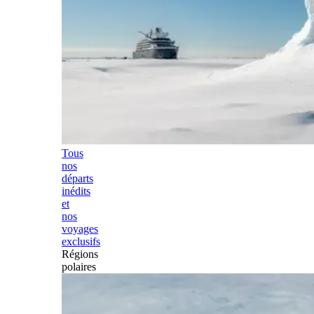
Tous
nos
départs
inédits
et
nos
voyages
exclusifs
Régions
polaires