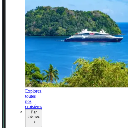
Explorez
toutes
nos
croisières
Par
thèmes