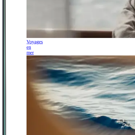
Voyages
en
mer