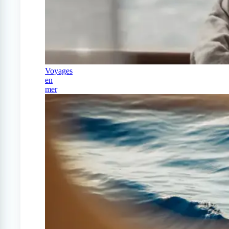
Voyages
en
mer