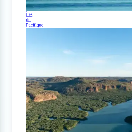
Îles
du
Pacifique