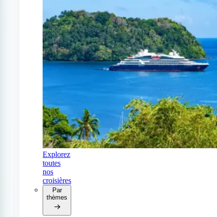
Explorez
toutes
nos
croisières
Par
thèmes