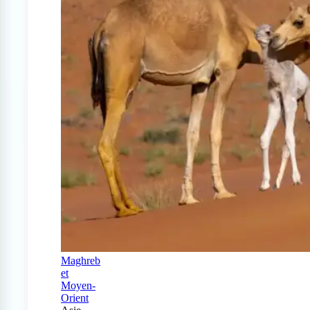
Maghreb
et
Moyen-
Orient