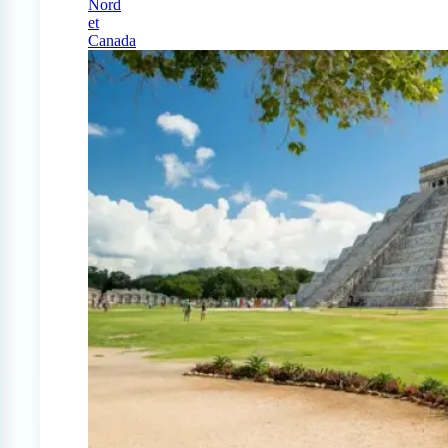
Nord
et
Canada