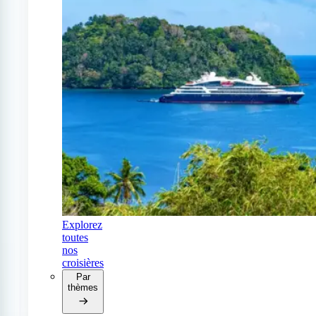
Explorez
toutes
nos
croisières
Par
thèmes