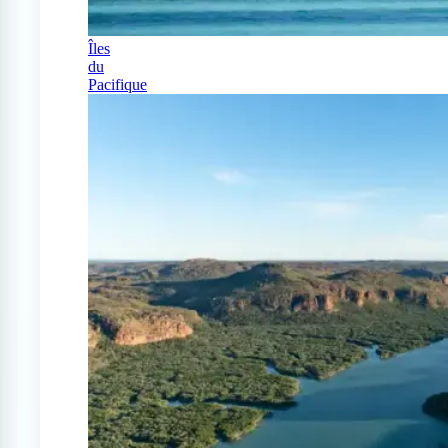
Îles
du
Pacifique