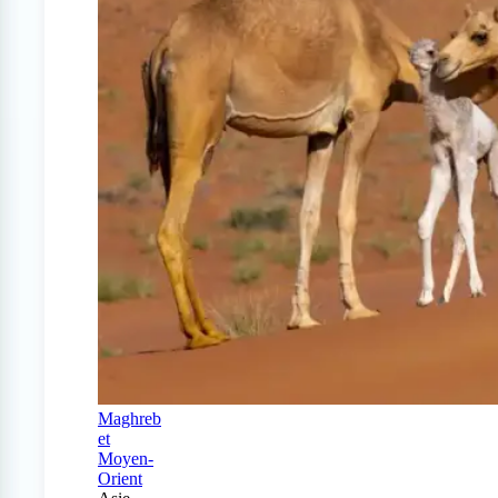
Maghreb
et
Moyen-
Orient