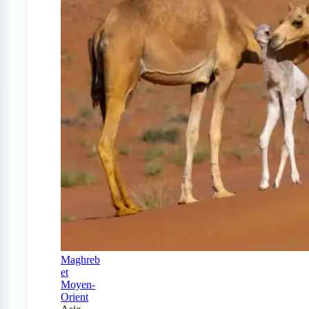
Maghreb
et
Moyen-
Orient