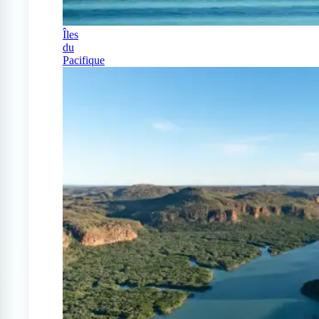
Îles
du
Pacifique