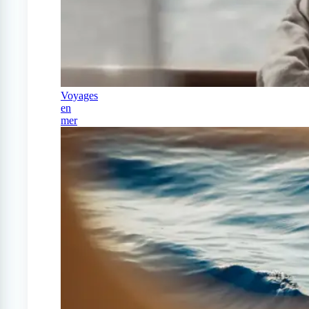
Voyages
en
mer