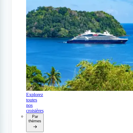
Explorez
toutes
nos
croisières
Par
thèmes