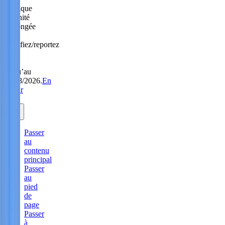
Politique
Sérénité
prolongée
:
modifiez/reportez
sans
frais
jusqu’au
31/08/2026.
En
savoir
plus.
Passer
au
contenu
principal
Passer
au
pied
de
page
Passer
à