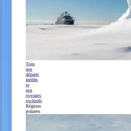
Tous
nos
départs
inédits
et
nos
voyages
exclusifs
Régions
polaires