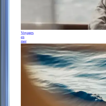
Voyages
en
mer