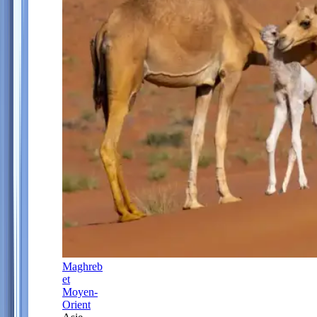
Maghreb
et
Moyen-
Orient