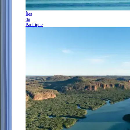
Îles
du
Pacifique