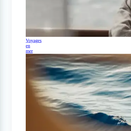
Voyages
en
mer