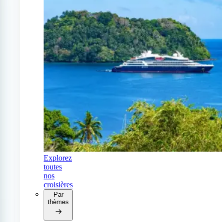
Explorez
toutes
nos
croisières
Par
thèmes