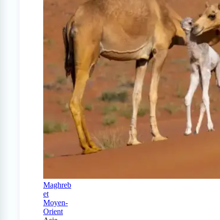
Maghreb
et
Moyen-
Orient