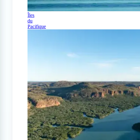
Îles
du
Pacifique