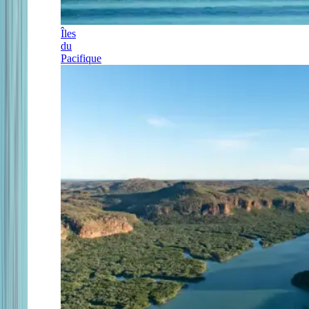
Îles
du
Pacifique