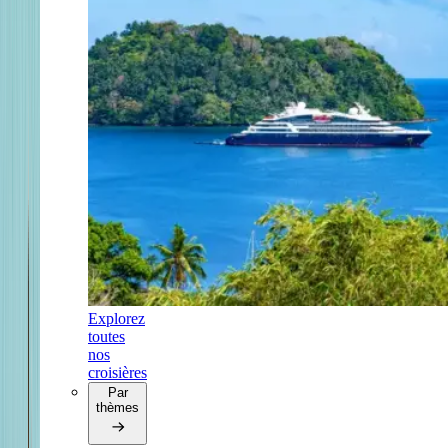
Explorez
toutes
nos
croisières
Par
thèmes