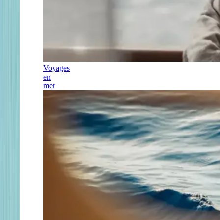
Voyages
en
mer