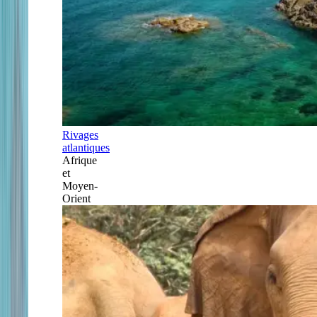
Rivages
atlantiques
Afrique
et
Moyen-
Orient