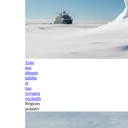
Tous
nos
départs
inédits
et
nos
voyages
exclusifs
Régions
polaires