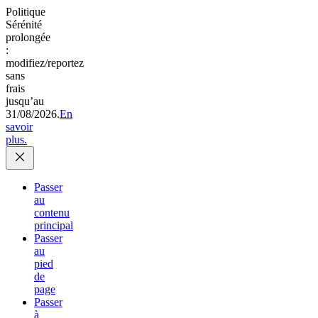
Politique
Sérénité
prolongée
:
modifiez/reportez
sans
frais
jusqu’au
31/08/2026.
En
savoir
plus.
Passer
au
contenu
principal
Passer
au
pied
de
page
Passer
à