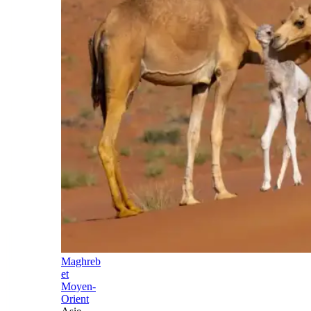
Maghreb
et
Moyen-
Orient