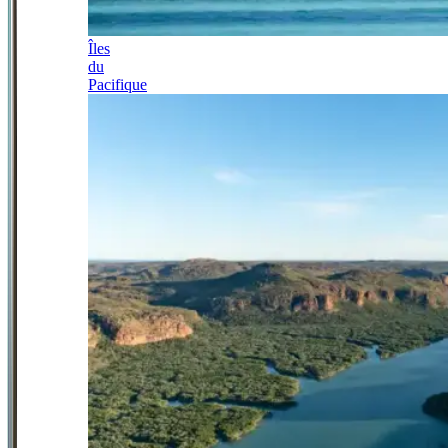
Îles
du
Pacifique