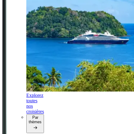
Explorez
toutes
nos
croisières
Par
thèmes