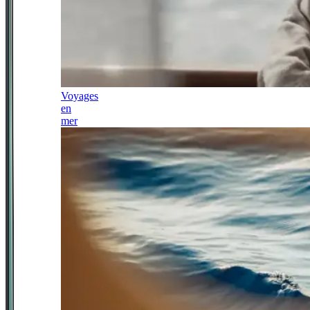
Voyages
en
mer