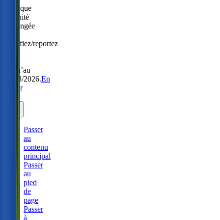
Politique
Sérénité
prolongée
:
modifiez/reportez
sans
frais
jusqu’au
31/08/2026.
En
savoir
plus.
Passer
au
contenu
principal
Passer
au
pied
de
page
Passer
à