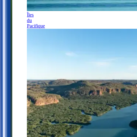
Îles
du
Pacifique