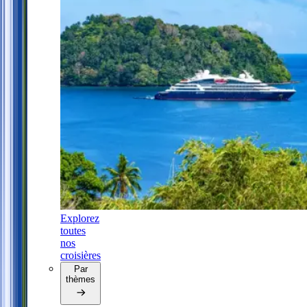
Explorez
toutes
nos
croisières
Par
thèmes