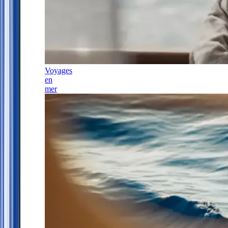
Voyages
en
mer