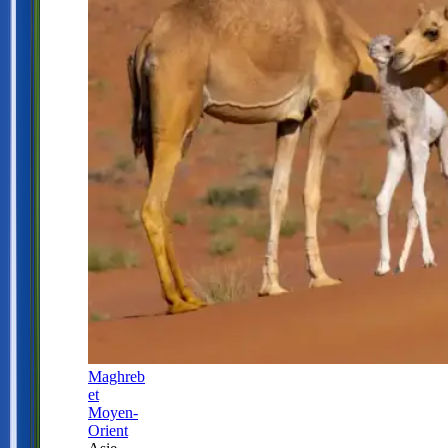
Maghreb
et
Moyen-
Orient