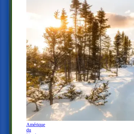
Amérique
du