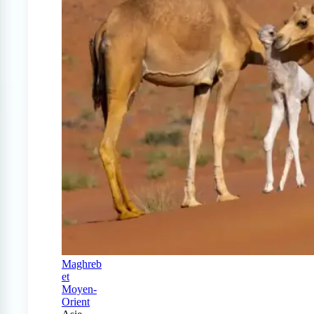
Maghreb
et
Moyen-
Orient