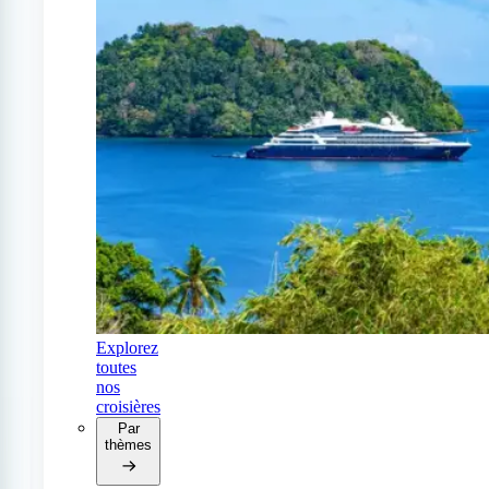
Explorez
toutes
nos
croisières
Par
thèmes