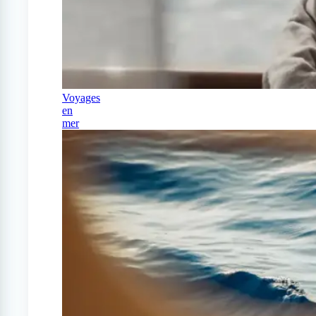
Voyages
en
mer