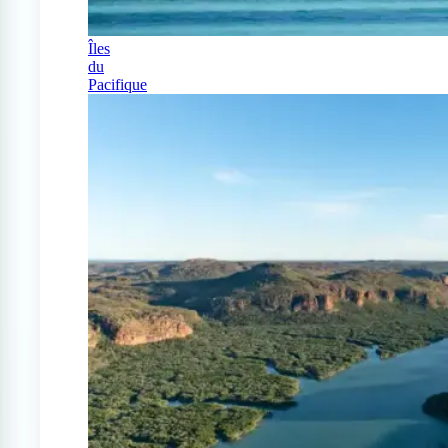
Îles
du
Pacifique