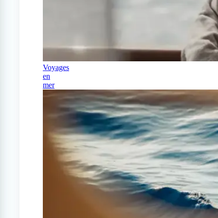
Voyages
en
mer