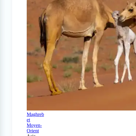
Maghreb
et
Moyen-
Orient