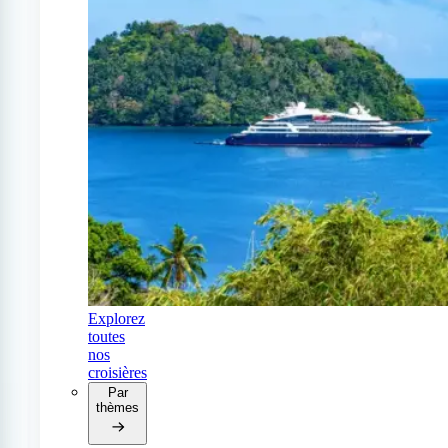
Explorez
toutes
nos
croisières
Par
thèmes