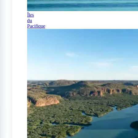
Îles
du
Pacifique