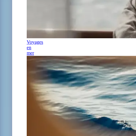
Voyages
en
mer