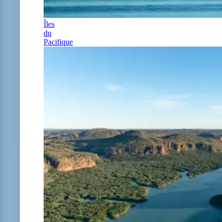
Îles
du
Pacifique