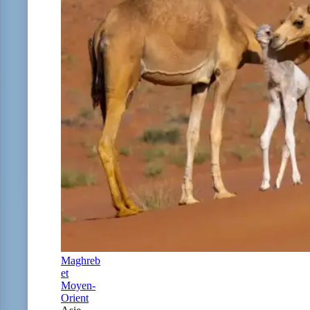
Maghreb
et
Moyen-
Orient