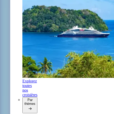
Explorez
toutes
nos
croisières
Par
thèmes