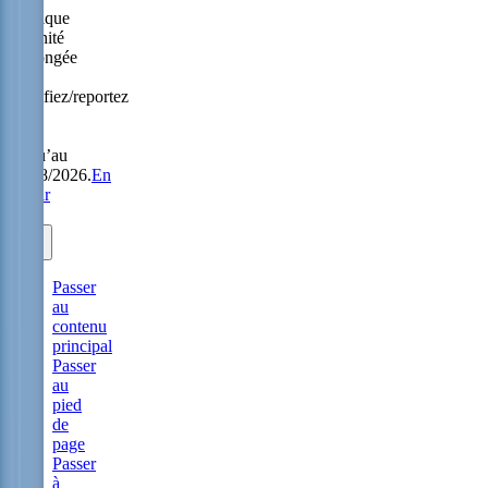
Politique
Sérénité
prolongée
:
modifiez/reportez
sans
frais
jusqu’au
31/08/2026.
En
savoir
plus.
Passer
au
contenu
principal
Passer
au
pied
de
page
Passer
à