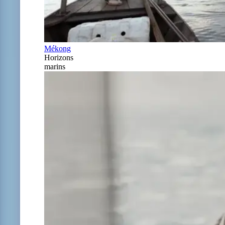
Mékong
Horizons
marins