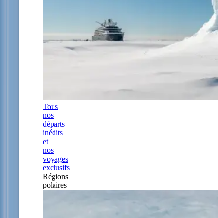
Tous
nos
départs
inédits
et
nos
voyages
exclusifs
Régions
polaires