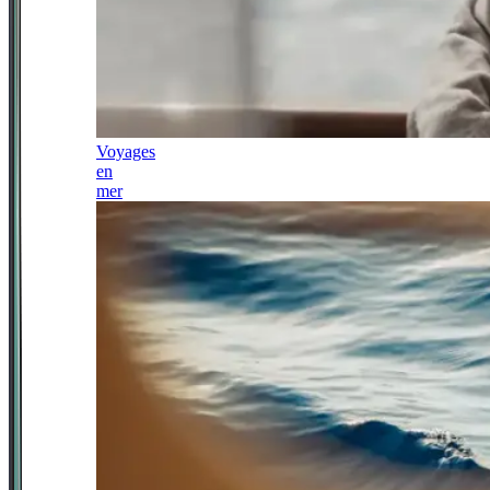
Voyages
en
mer