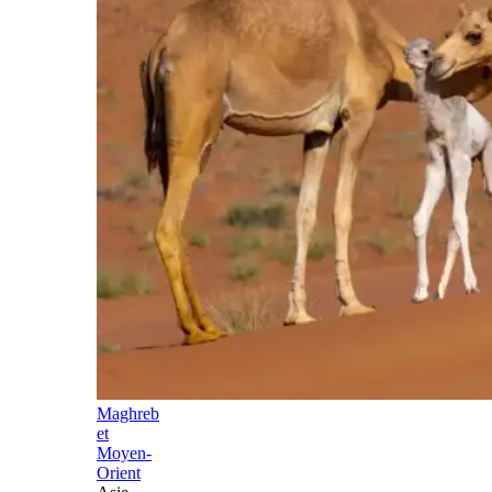
Maghreb
et
Moyen-
Orient