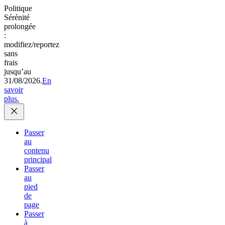
Politique
Sérénité
prolongée
:
modifiez/reportez
sans
frais
jusqu’au
31/08/2026.
En
savoir
plus.
Passer
au
contenu
principal
Passer
au
pied
de
page
Passer
à