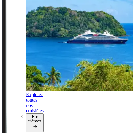
Explorez
toutes
nos
croisières
Par
thèmes