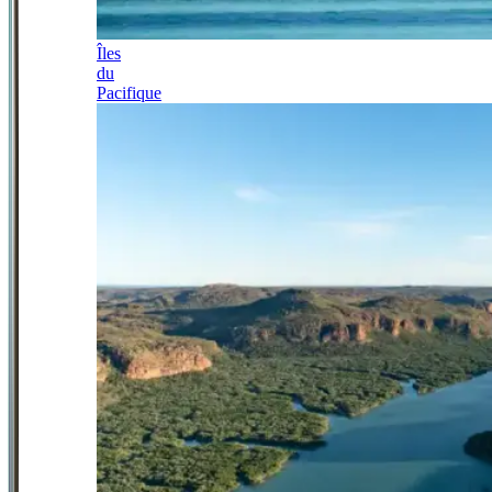
Îles
du
Pacifique