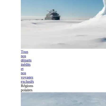
Tous
nos
départs
inédits
et
nos
voyages
exclusifs
Régions
polaires