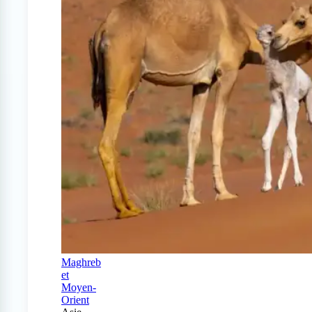
Maghreb
et
Moyen-
Orient