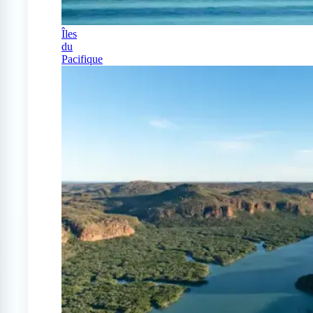
Îles
du
Pacifique