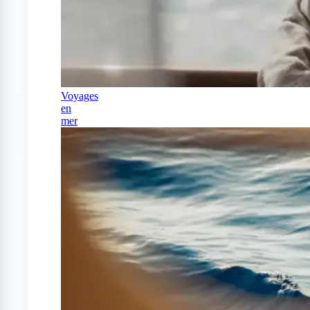
Voyages
en
mer