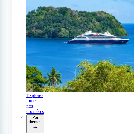
Explorez
toutes
nos
croisières
Par
thèmes