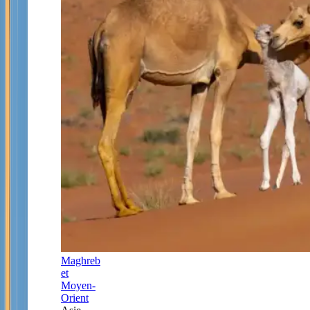
Maghreb
et
Moyen-
Orient