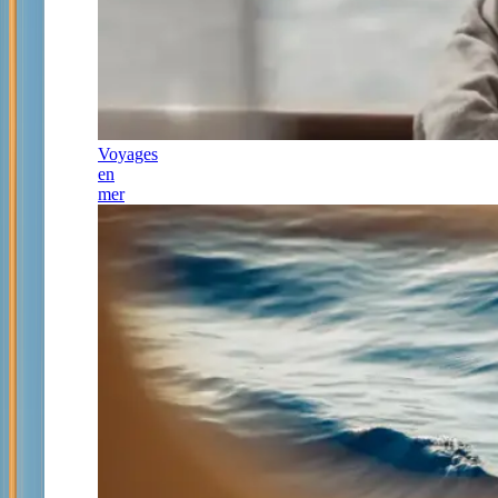
Voyages
en
mer