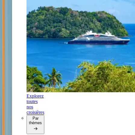
Explorez
toutes
nos
croisières
Par
thèmes