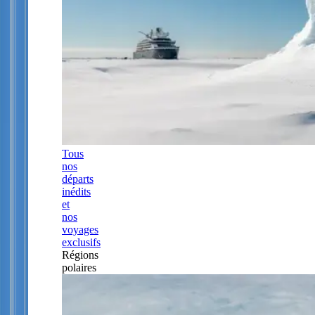
Tous
nos
départs
inédits
et
nos
voyages
exclusifs
Régions
polaires