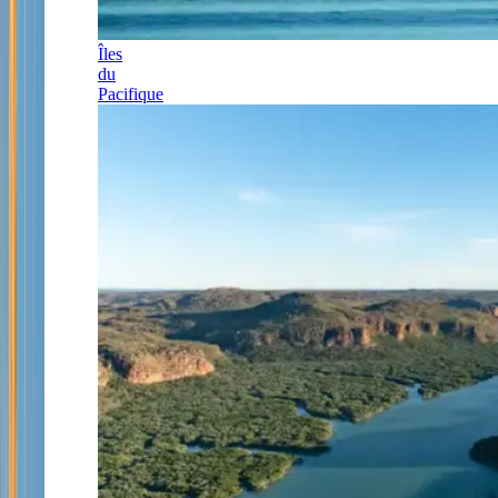
Îles
du
Pacifique