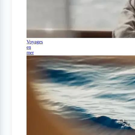
Voyages
en
mer