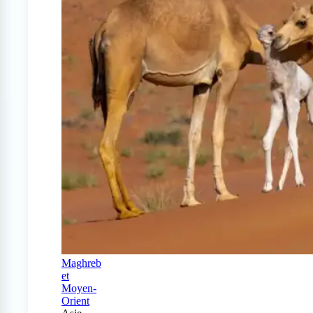
Maghreb
et
Moyen-
Orient