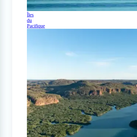
Îles
du
Pacifique