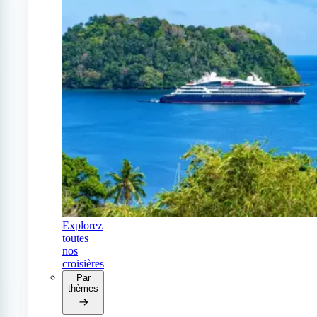
Explorez
toutes
nos
croisières
Par
thèmes