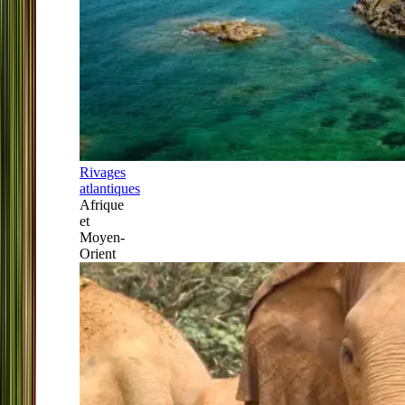
Rivages
atlantiques
Afrique
et
Moyen-
Orient