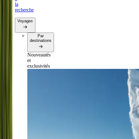
la
recherche
Voyages
Par
destinations
Nouveautés
et
exclusivités