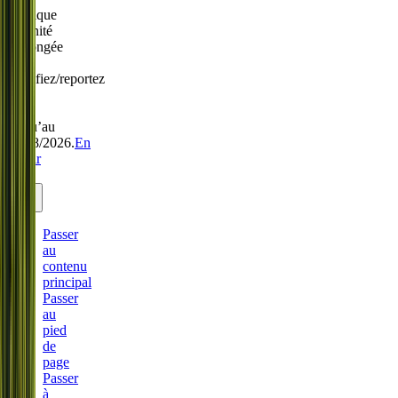
Politique
Sérénité
prolongée
:
modifiez/reportez
sans
frais
jusqu’au
31/08/2026.
En
savoir
plus.
Passer
au
contenu
principal
Passer
au
pied
de
page
Passer
à