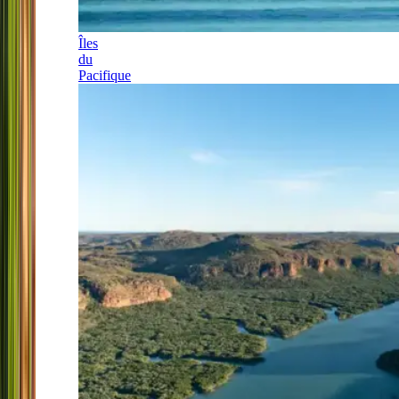
Îles
du
Pacifique