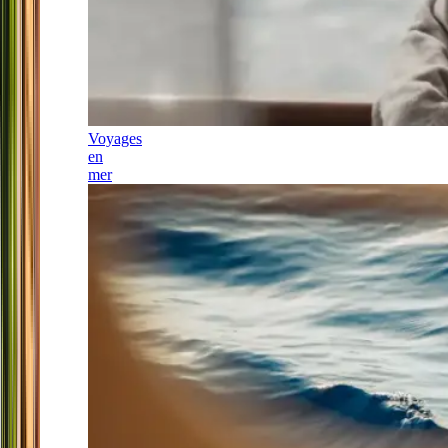
Voyages
en
mer