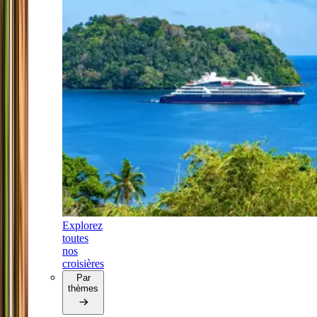
Explorez
toutes
nos
croisières
Par
thèmes