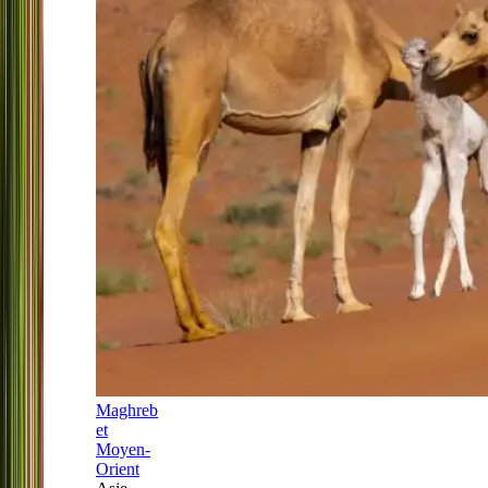
Maghreb
et
Moyen-
Orient