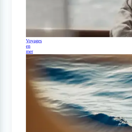
Voyages
en
mer