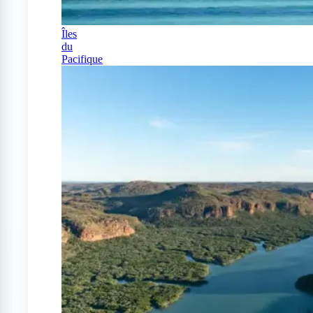
Îles
du
Pacifique