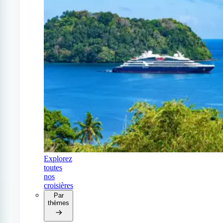
Explorez
toutes
nos
croisières
Par
thèmes