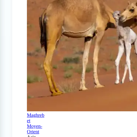
Maghreb
et
Moyen-
Orient