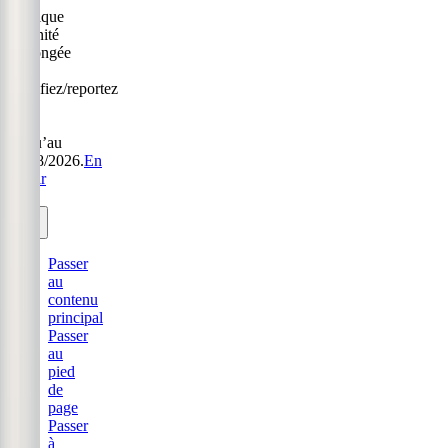
Politique
Sérénité
prolongée
:
modifiez/reportez
sans
frais
jusqu’au
31/08/2026.
En
savoir
plus.
Passer
au
contenu
principal
Passer
au
pied
de
page
Passer
à