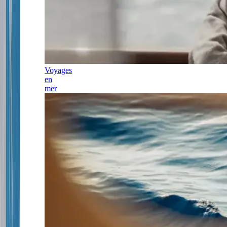
Voyages
en
mer