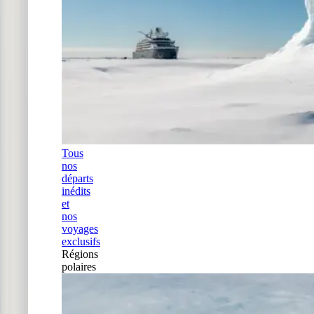
Tous
nos
départs
inédits
et
nos
voyages
exclusifs
Régions
polaires