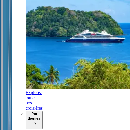
Explorez
toutes
nos
croisières
Par
thèmes