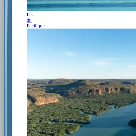
Îles
du
Pacifique