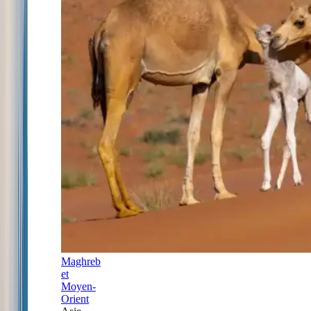
Maghreb
et
Moyen-
Orient