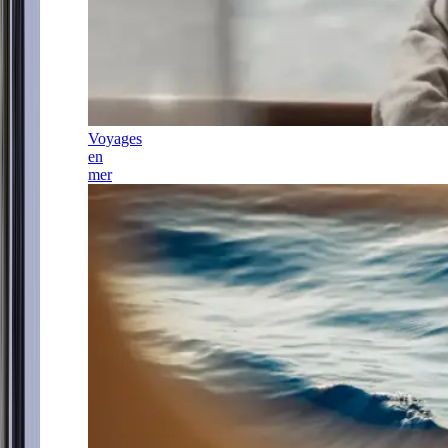
Voyages
en
mer