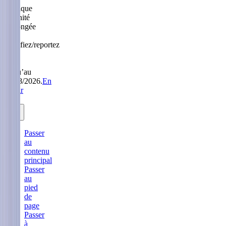
Politique
Sérénité
prolongée
:
modifiez/reportez
sans
frais
jusqu’au
31/08/2026.
En
savoir
plus.
Passer
au
contenu
principal
Passer
au
pied
de
page
Passer
à