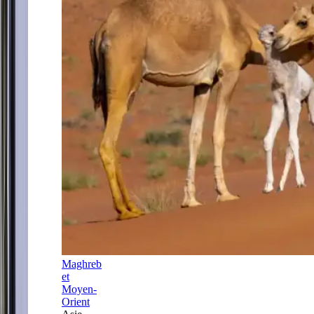
Maghreb
et
Moyen-
Orient