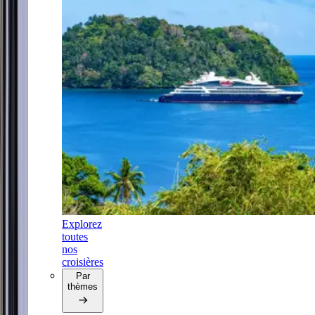
Explorez
toutes
nos
croisières
Par
thèmes