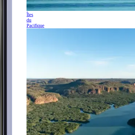
Îles
du
Pacifique