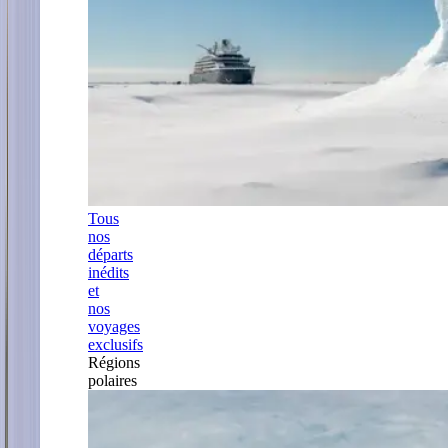
Tous
nos
départs
inédits
et
nos
voyages
exclusifs
Régions
polaires