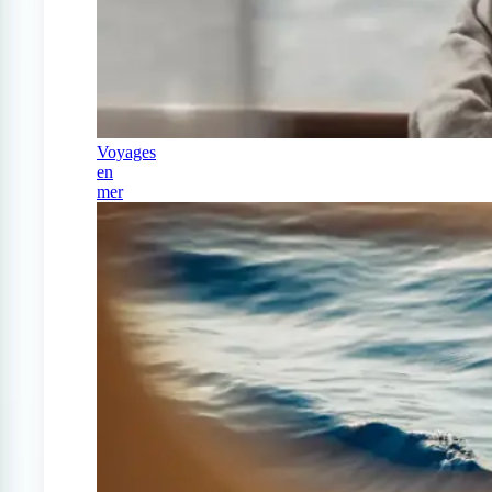
Voyages
en
mer