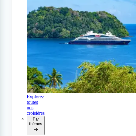
Explorez
toutes
nos
croisières
Par
thèmes