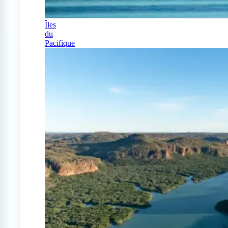
Îles
du
Pacifique