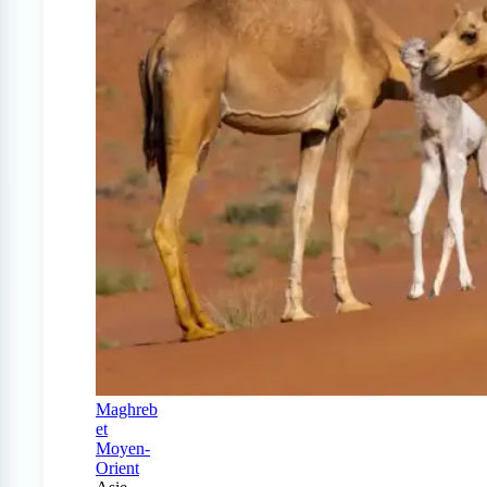
Maghreb
et
Moyen-
Orient