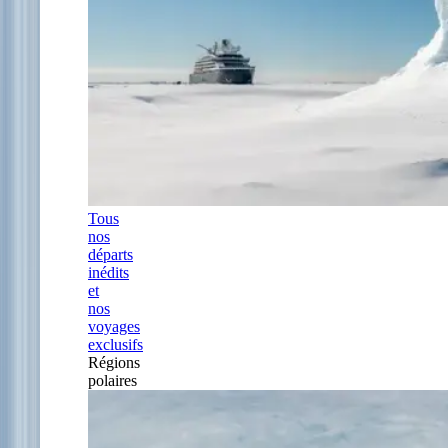
Tous
nos
départs
inédits
et
nos
voyages
exclusifs
Régions
polaires