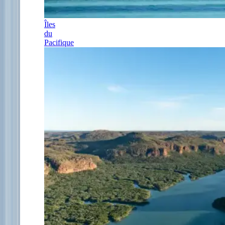
Îles
du
Pacifique