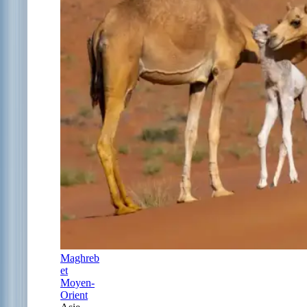
Maghreb
et
Moyen-
Orient