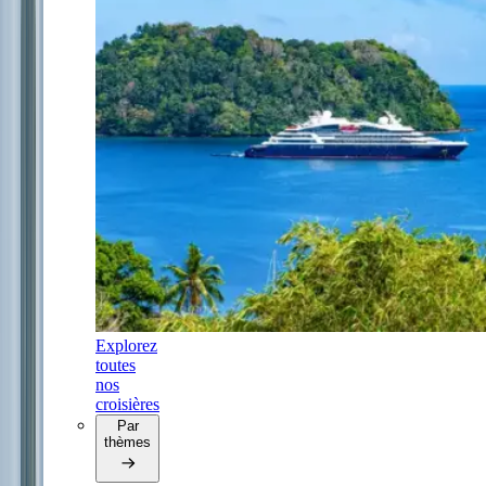
Explorez
toutes
nos
croisières
Par
thèmes