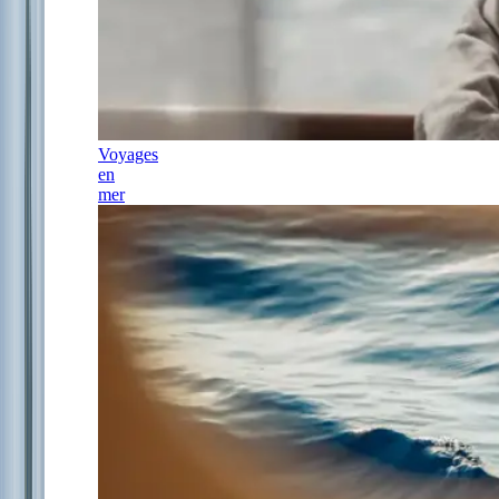
Voyages
en
mer