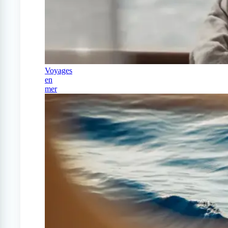
Voyages
en
mer