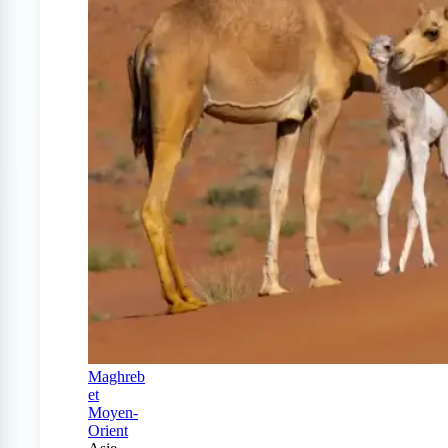
Maghreb
et
Moyen-
Orient