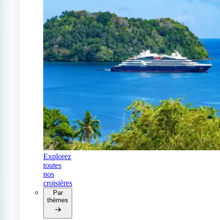
Explorez
toutes
nos
croisières
Par
thèmes