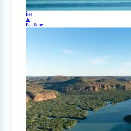
Îles
du
Pacifique