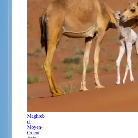
Maghreb
et
Moyen-
Orient