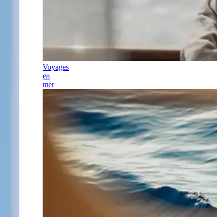
Voyages
en
mer