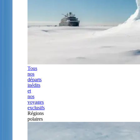
Tous
nos
départs
inédits
et
nos
voyages
exclusifs
Régions
polaires