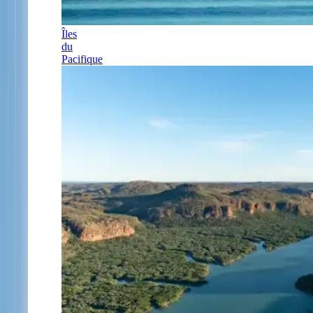
Îles
du
Pacifique