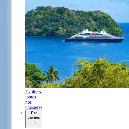
Explorez
toutes
nos
croisières
Par
thèmes