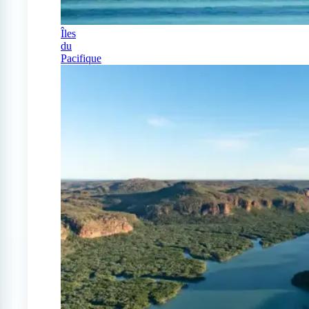
Îles
du
Pacifique