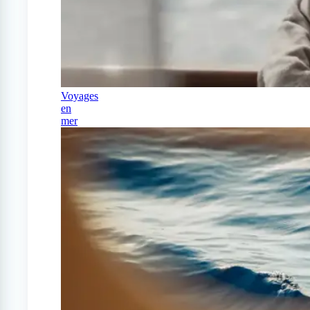
Voyages
en
mer