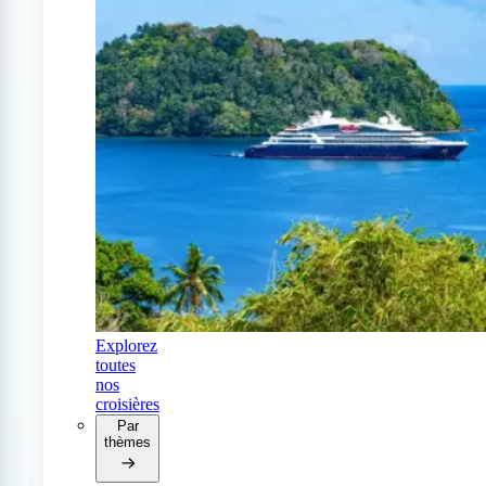
Explorez
toutes
nos
croisières
Par
thèmes