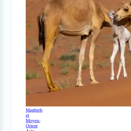
Maghreb
et
Moyen-
Orient