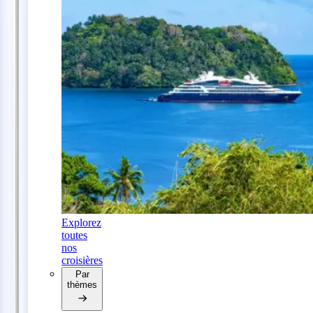
Explorez
toutes
nos
croisières
Par
thèmes