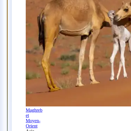
Maghreb
et
Moyen-
Orient