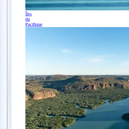
Îles
du
Pacifique