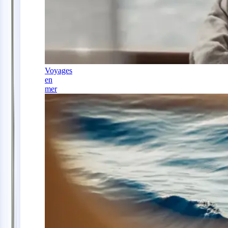
Voyages
en
mer