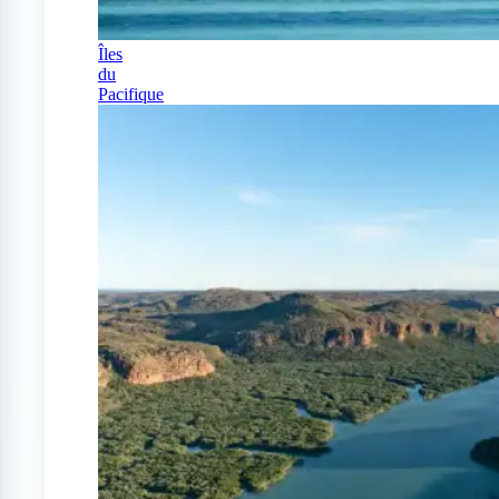
Îles
du
Pacifique