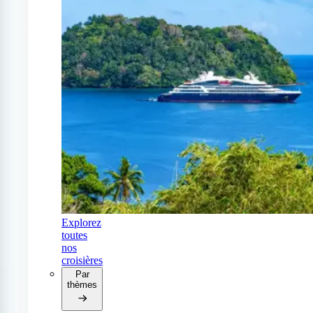
Explorez
toutes
nos
croisières
Par
thèmes