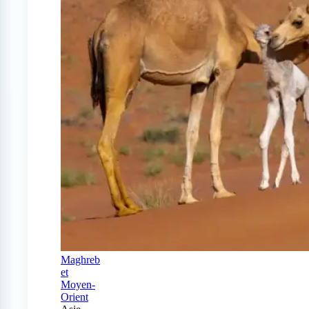
Maghreb
et
Moyen-
Orient