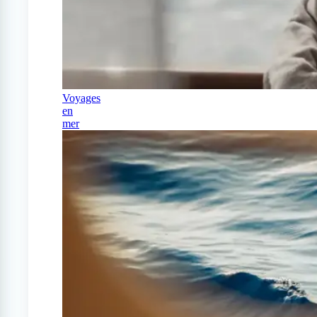
Voyages
en
mer