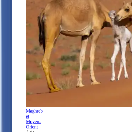
Maghreb
et
Moyen-
Orient