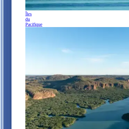
Îles
du
Pacifique