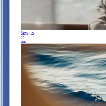
Voyages
en
mer