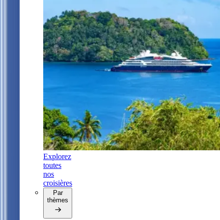
Explorez
toutes
nos
croisières
Par
thèmes