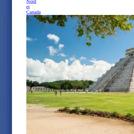
Nord
et
Canada