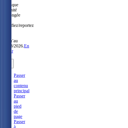
Politique
Sérénité
prolongée
:
modifiez/reportez
sans
frais
jusqu’au
31/08/2026.
En
savoir
plus.
Passer
au
contenu
principal
Passer
au
pied
de
page
Passer
à