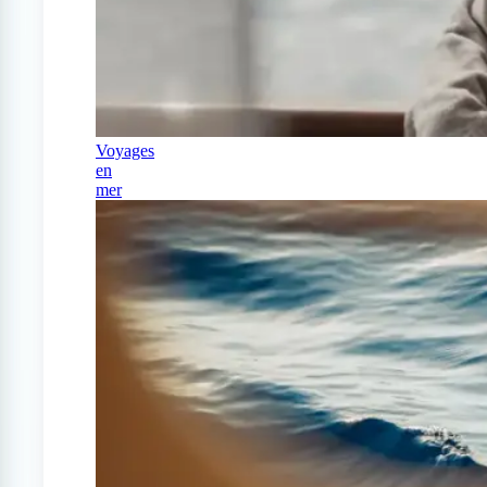
Voyages
en
mer