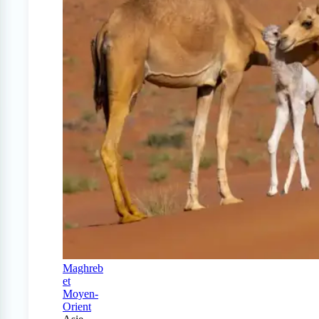
Maghreb
et
Moyen-
Orient