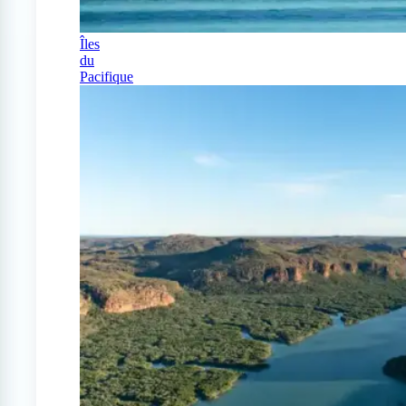
Îles
du
Pacifique