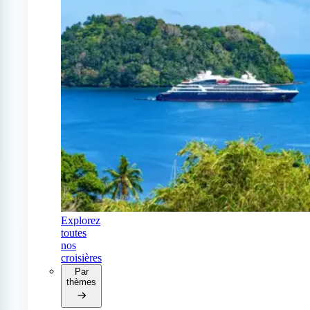
Explorez
toutes
nos
croisières
Par
thèmes