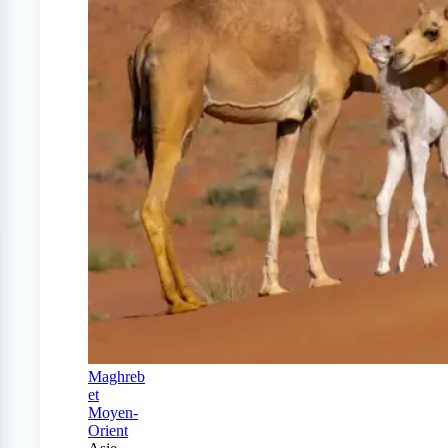
Maghreb
et
Moyen-
Orient