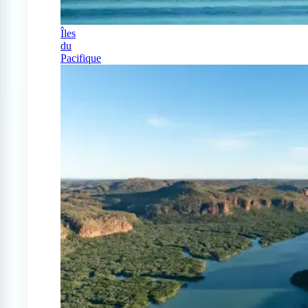
Îles
du
Pacifique