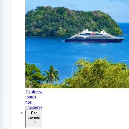
Explorez
toutes
nos
croisières
Par
thèmes