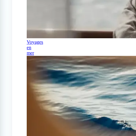
Voyages
en
mer