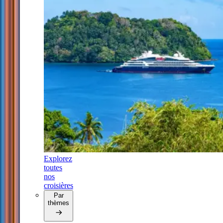
Explorez
toutes
nos
croisières
Par
thèmes