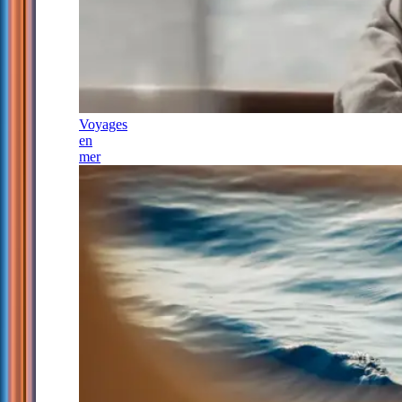
Voyages
en
mer