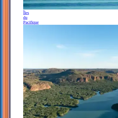
Îles
du
Pacifique