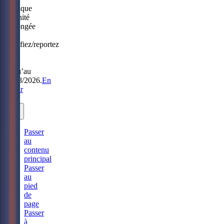
Politique
Sérénité
prolongée
:
modifiez/reportez
sans
frais
jusqu’au
31/08/2026.
En
savoir
plus.
Passer
au
contenu
principal
Passer
au
pied
de
page
Passer
à