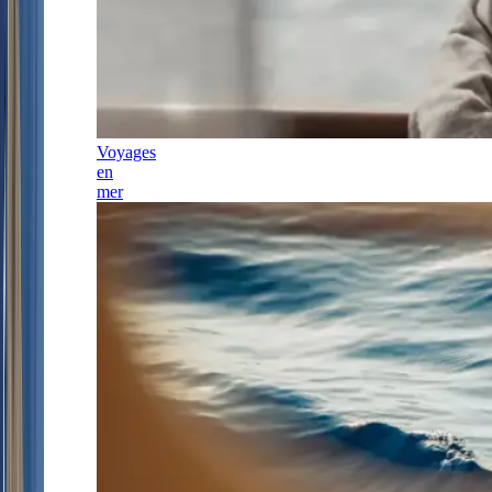
Voyages
en
mer