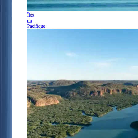
Îles
du
Pacifique