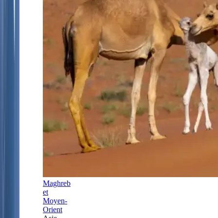
Maghreb
et
Moyen-
Orient