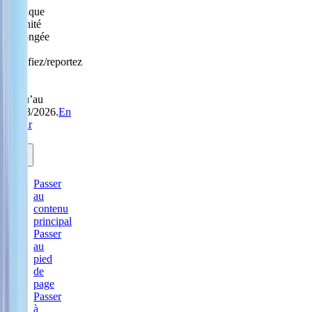
Politique
Sérénité
prolongée
:
modifiez/reportez
sans
frais
jusqu’au
31/08/2026.
En
savoir
plus.
Passer
au
contenu
principal
Passer
au
pied
de
page
Passer
à