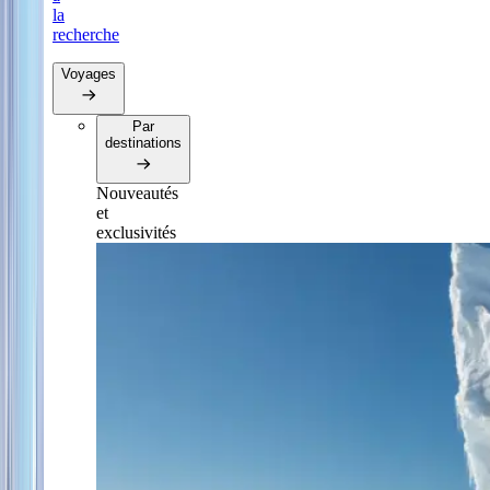
la
recherche
Voyages
Par
destinations
Nouveautés
et
exclusivités