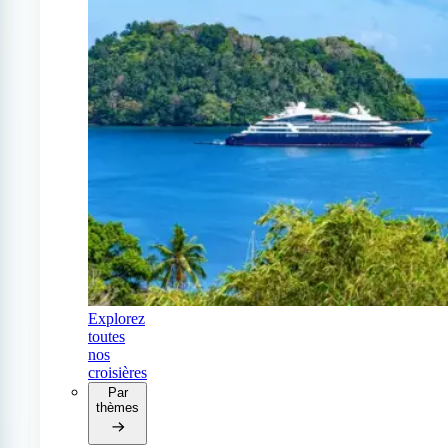
Explorez
toutes
nos
croisières
Par
thèmes