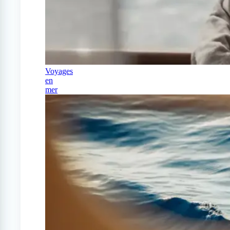
Voyages
en
mer