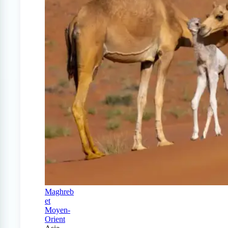
Maghreb
et
Moyen-
Orient