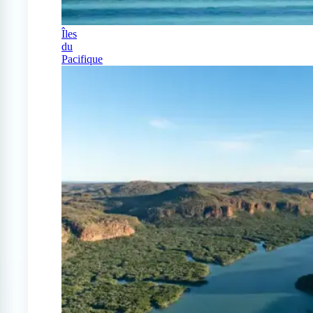
Îles
du
Pacifique