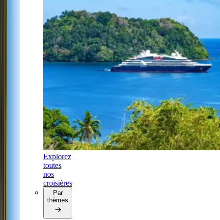
Explorez
toutes
nos
croisières
Par
thèmes