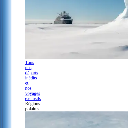
Tous
nos
départs
inédits
et
nos
voyages
exclusifs
Régions
polaires