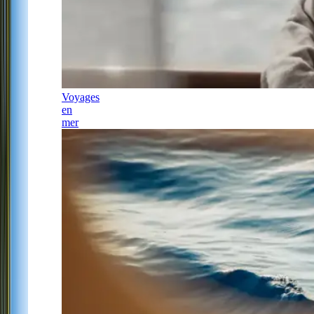
Voyages
en
mer