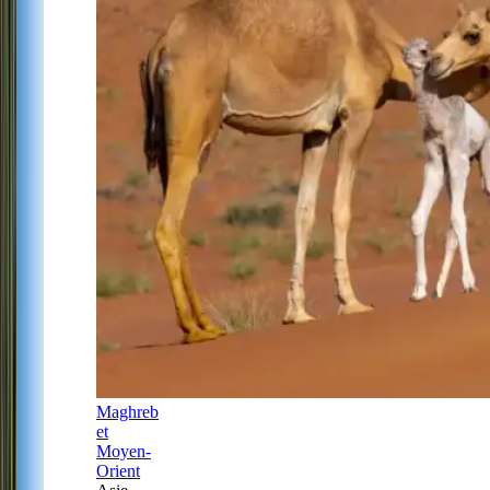
Maghreb
et
Moyen-
Orient