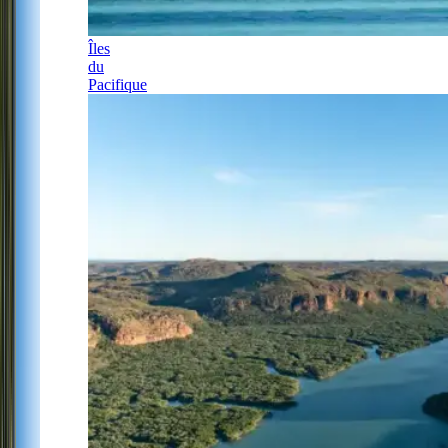
Îles
du
Pacifique