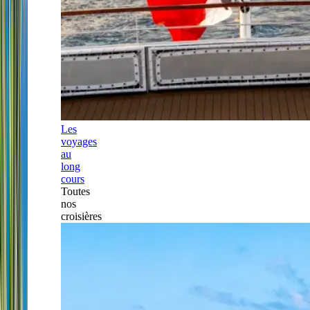
Les
voyages
au
long
cours
Toutes
nos
croisières