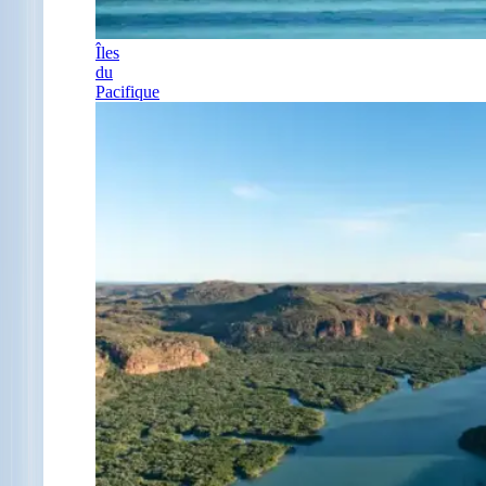
Îles
du
Pacifique