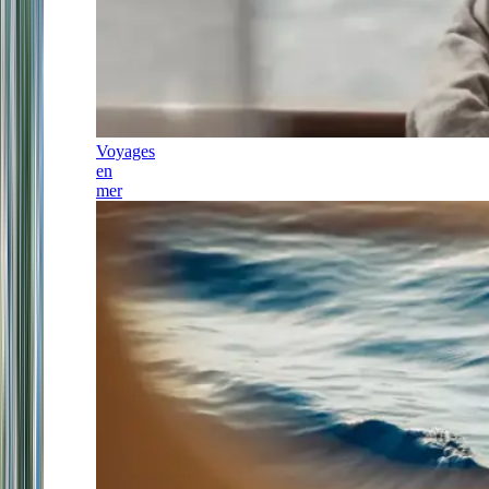
Voyages
en
mer