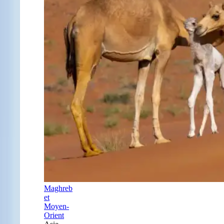
Maghreb
et
Moyen-
Orient