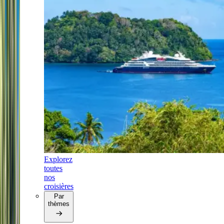
Explorez
toutes
nos
croisières
Par
thèmes