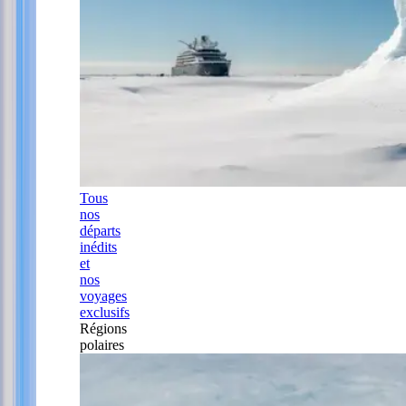
Tous
nos
départs
inédits
et
nos
voyages
exclusifs
Régions
polaires