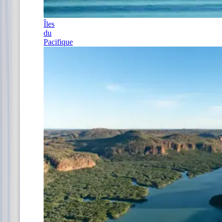
Îles
du
Pacifique