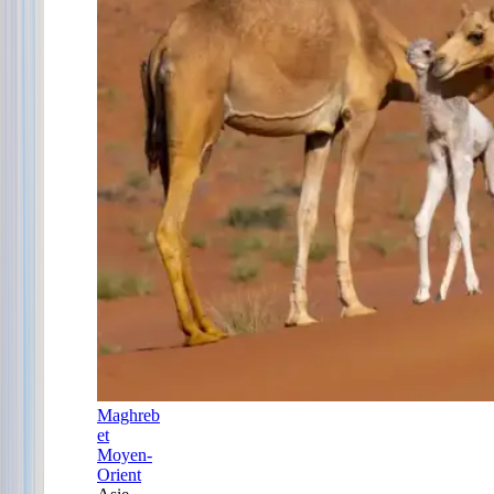
Maghreb
et
Moyen-
Orient