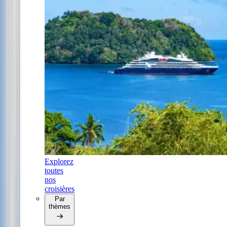
Explorez
toutes
nos
croisières
Par
thèmes