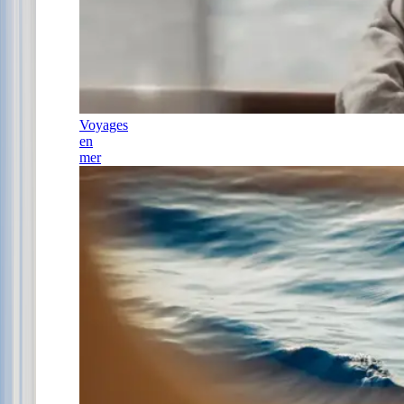
Voyages
en
mer