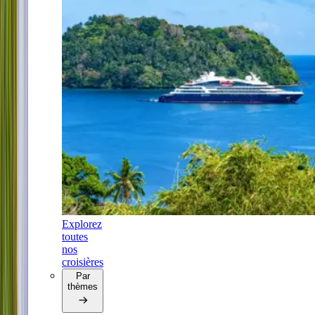
Explorez
toutes
nos
croisières
Par
thèmes