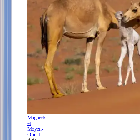
Maghreb
et
Moyen-
Orient