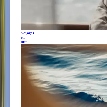
Voyages
en
mer