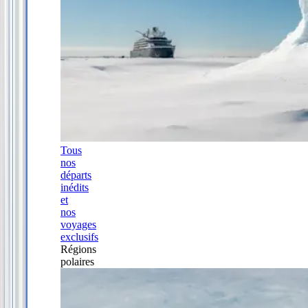
Tous
nos
départs
inédits
et
nos
voyages
exclusifs
Régions
polaires