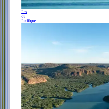
Îles
du
Pacifique