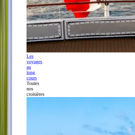
Les
voyages
au
long
cours
Toutes
nos
croisières