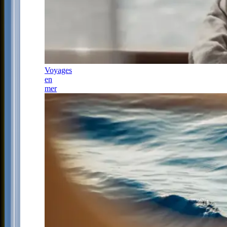
Voyages
en
mer