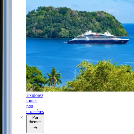
Explorez
toutes
nos
croisières
Par
thèmes