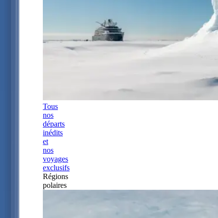
Tous
nos
départs
inédits
et
nos
voyages
exclusifs
Régions
polaires