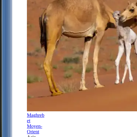
Maghreb
et
Moyen-
Orient