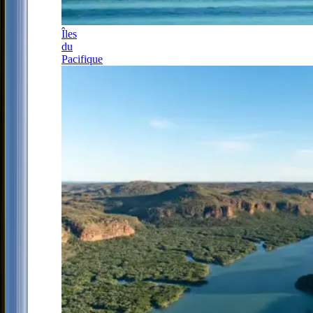
Îles
du
Pacifique