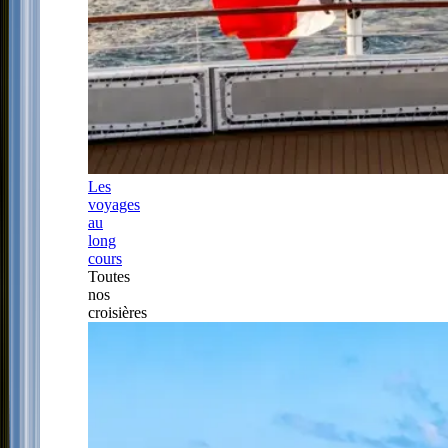
Les
voyages
au
long
cours
Toutes
nos
croisières