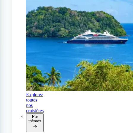
Explorez
toutes
nos
croisières
Par
thèmes