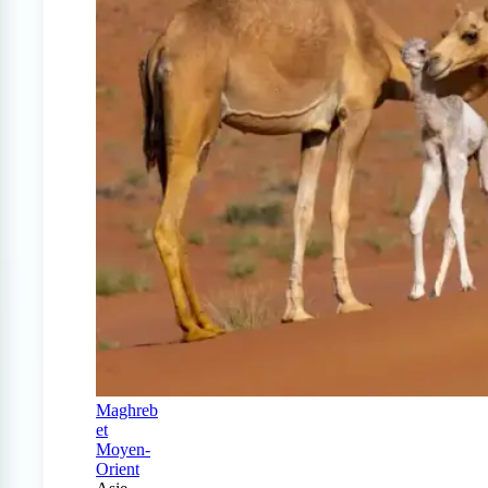
Maghreb
et
Moyen-
Orient