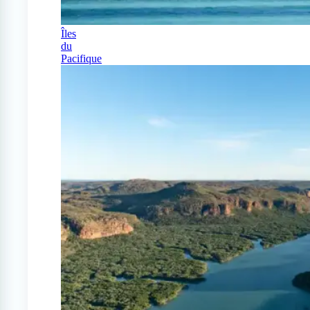
Îles
du
Pacifique