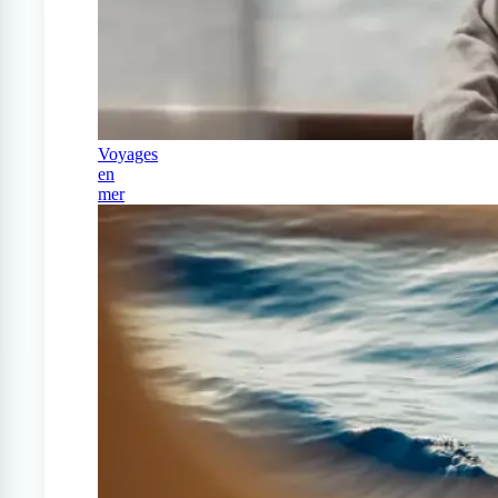
Voyages
en
mer