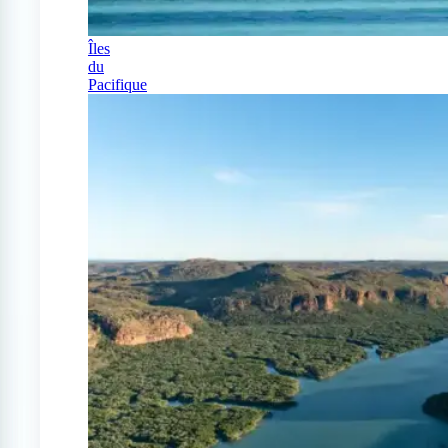
Îles
du
Pacifique