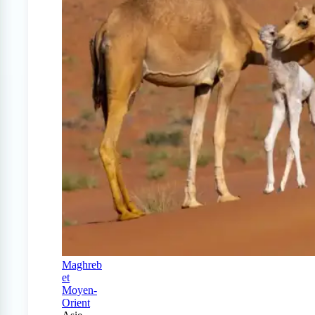
Maghreb
et
Moyen-
Orient