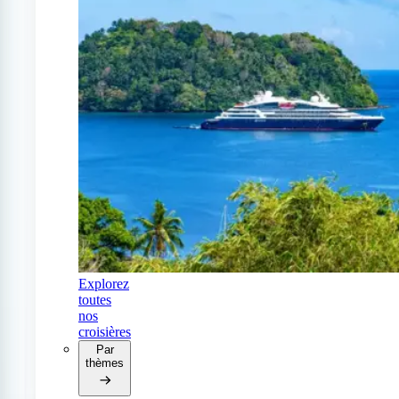
Explorez
toutes
nos
croisières
Par
thèmes