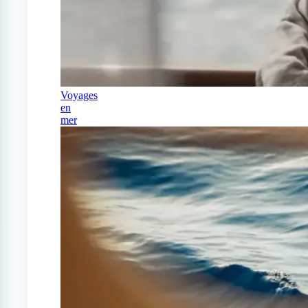
Voyages
en
mer