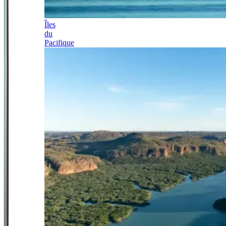
Îles
du
Pacifique