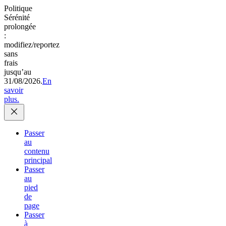
Politique
Sérénité
prolongée
:
modifiez/reportez
sans
frais
jusqu’au
31/08/2026.
En
savoir
plus.
Passer
au
contenu
principal
Passer
au
pied
de
page
Passer
à