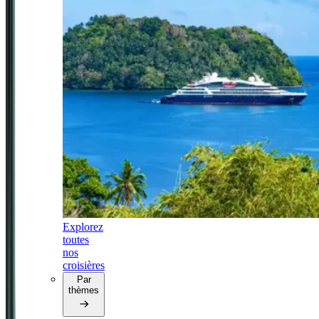
Explorez
toutes
nos
croisières
Par
thèmes