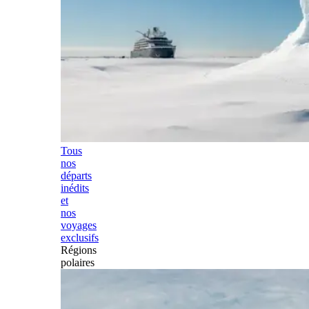
Tous
nos
départs
inédits
et
nos
voyages
exclusifs
Régions
polaires