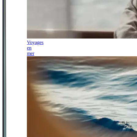
Voyages
en
mer