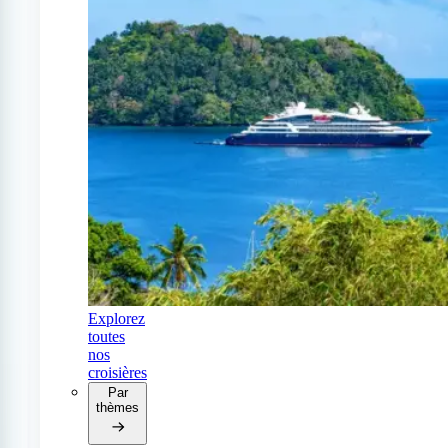
Explorez
toutes
nos
croisières
Par
thèmes