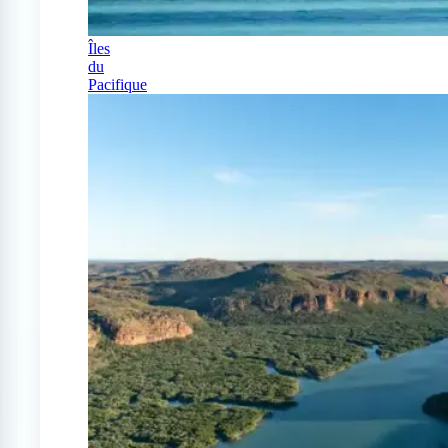
Îles
du
Pacifique