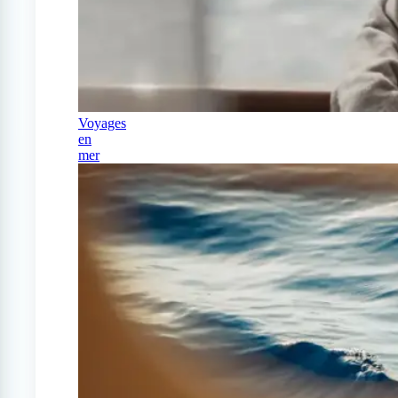
Voyages
en
mer