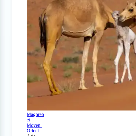
Maghreb
et
Moyen-
Orient